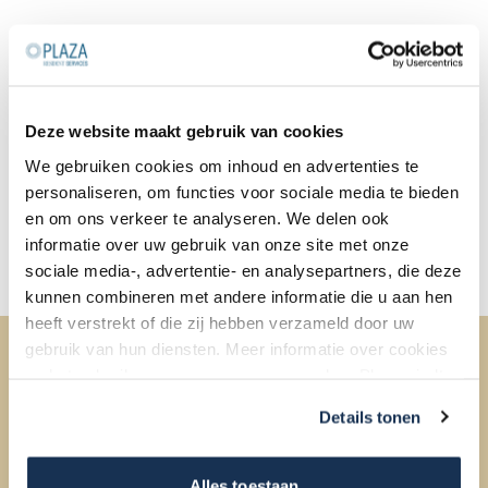
Ik woon in Nederland
Ich wohne in Deutschland
Deze website maakt gebruik van cookies
We gebruiken cookies om inhoud en advertenties te
personaliseren, om functies voor sociale media te bieden
en om ons verkeer te analyseren. We delen ook
informatie over uw gebruik van onze site met onze
sociale media-, advertentie- en analysepartners, die deze
kunnen combineren met andere informatie die u aan hen
heeft verstrekt of die zij hebben verzameld door uw
gebruik van hun diensten. Meer informatie over cookies
en het gebruik van persoonsgegevens door Plaza vindt u
OVER PLAZA RESIDENT SERVICES
hier
.
Details tonen
Wij zijn Plaza Resident Services, en wij geven jou de thuisbasis en
de vrijheid om een bruisend stadsleven te leiden.
Alles toestaan